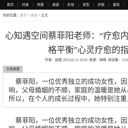
首页
时装
明星
美容
彩妆
发型
护肤
香氛
|
|
|
|
|
|
|
|
你的位置：
首页
>
美容
>
正文
心知遇空间蔡菲阳老师：“疗愈
格平衡”心灵疗愈的
作者：赵胜 2023-02-21 16:05 来源：网络 阅读量：15
文章摘要
蔡菲阳，一位优秀独立的成功女性，因
响，父母婚姻的不顺，家庭的温暖是她从
所以，在个人的成长过程中，她特别注重人际
蔡菲阳，一位优秀独立的成功女性，因