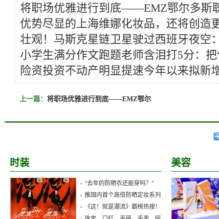
将职场优雅进行到底——EMZ鄂尔多斯
优势尽显的上海维娜化妆品，还将创造
壮观！马斯克星链卫星驶过西班牙夜空：宛
小学生满分作文跑题老师含泪打5分：把“悔”
险资投资不动产明显提速今年以来拟新增
上一篇：
将职场优雅进行到底——EMZ鄂尔
时装
美容
“去年的防晒衣还能穿吗？”
推国内首个高倍防晒定妆系列
《这！就是潮流》霸榜热搜！
珠宝、口红、手链、手表，阿