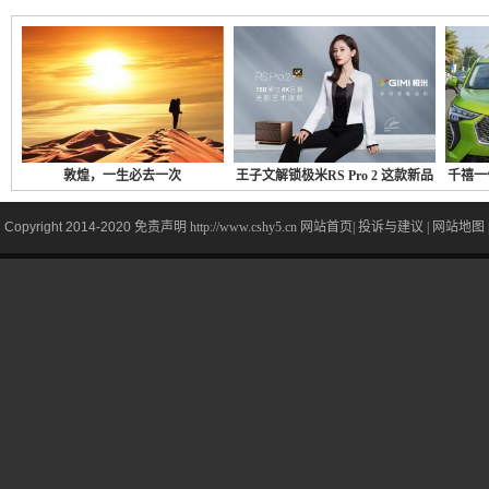
话故里 《很高兴
开年刊
敦煌，一生必去一次
王子文解锁极米RS Pro 2 这款新品
千禧一
Copyright 2014-2020
免责声明
http://www.cshy5.cn
网站首页
|
投诉与建议
|
网站地图