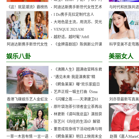
《这！就是潮流》霸榜热
阿迪达斯携手新世代女性艺术
与时代和民族共
I Do携手克拉定制代言人
搜！20强选手创意
润致——时代
大地色是主流，用流苏、荧光
VENQUE 2021AM
越舒适，越时髦“Athfl
阿迪达斯携手新世代女性
《金牌喜剧班》陈佩斯公开课
科学变美不走弯
艺术家自由畅想，为
兰科学变美大
娱乐八卦
美丽女人
《沸腾人生》圆满收官韩东君
“遇见未来·我是演奏家”精
《鳄鱼莱莱》曝“欢乐家庭日
艺声正规一辑主打曲《Sma
香港飞碟娱乐艺人金虹汝
《闪耀之夜——天津建卫61
刘亦菲最新写真
原叶袋泡茶引领者金尘茶再出
低调现身惠州录节目
息，你以为的
林更新《请叫我总监》演技获
张艺兴《向往的生活6》解锁
董思成现身线下活动经典与明
一草一木皆有情 一言一语
《鳄鱼莱莱》明日上映周末全
赵薇《嘉人MarieCl