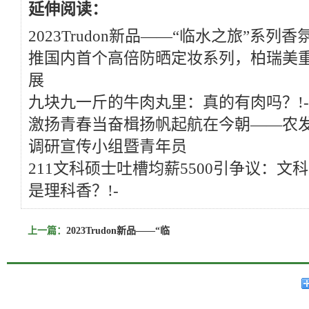
延伸阅读：
2023Trudon新品——“临水之旅”系列香
推国内首个高倍防晒定妆系列，柏瑞美重
展
九块九一斤的牛肉丸里：真的有肉吗？!-
激扬青春当奋楫扬帆起航在今朝——农
调研宣传小组暨青年员
211文科硕士吐槽均薪5500引争议：文
是理科香？!-
上一篇：
2023Trudon新品——“临