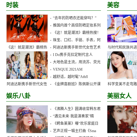
时装
美容
“去年的防晒衣还能穿吗？”
推国内首个高倍防晒定妆系列
《这！就是潮流》霸榜热搜！
珠宝、口红、手链、手表，阿
《这！就是潮流》霸榜热
阿迪达斯携手新世代女性艺术
与时代和民族共
I Do携手克拉定制代言人
搜！20强选手创意
润致——时代
大地色是主流，用流苏、荧光
VENQUE 2021AM
越舒适，越时髦“Athfl
阿迪达斯携手新世代女性
《金牌喜剧班》陈佩斯公开课
科学变美不走弯
艺术家自由畅想，为
兰科学变美大
娱乐八卦
美丽女人
《沸腾人生》圆满收官韩东君
“遇见未来·我是演奏家”精
《鳄鱼莱莱》曝“欢乐家庭日
艺声正规一辑主打曲《Sma