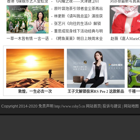
香港飞碟娱乐艺人金虹汝
《闪耀之夜——天津建卫61
刘亦菲最新写真
原叶袋泡茶引领者金尘茶再出
低调现身惠州录节目
息，你以为的
林更新《请叫我总监》演技获
张艺兴《向往的生活6》解锁
董思成现身线下活动经典与明
一草一木皆有情 一言一语
《鳄鱼莱莱》明日上映周末全
赵薇《嘉人MarieCl
话故里 《很高兴
开年刊
敦煌，一生必去一次
王子文解锁极米RS Pro 2 这款新品
千禧一
Copyright 2014-2020
免责声明
http://www.cshy5.cn
网站首页
|
投诉与建议
|
网站地图